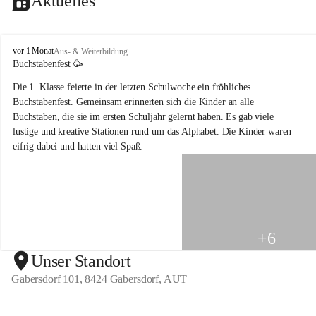
Aktuelles
V
vor 1 Monat
Aus- & Weiterbildung
o
Buchstabenfest 🥳 
l
Die 1. Klasse feierte in der letzten Schulwoche ein fröhliches 
k
s
Buchstabenfest. Gemeinsam erinnerten sich die Kinder an alle 
s
Buchstaben, die sie im ersten Schuljahr gelernt haben. Es gab viele 
c
lustige und kreative Stationen rund um das Alphabet. Die Kinder waren 
h
eifrig dabei und hatten viel Spaß.
u
l
e
G
a
b
e
+6
r
s
Unser Standort
d
Gabersdorf 101, 8424 Gabersdorf, AUT
o
r
f