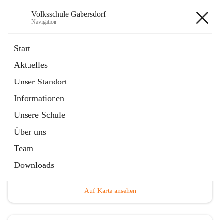
Volksschule Gabersdorf
Navigation
Volksschule Gabersdorf
Start
Aktuelles
öffnet
Termine
Unser Standort
in
Artikel
neuem
Informationen
Tab
Unsere Schule
Über uns
Team
Hauptadresse
Downloads
Gabersdorf 101, 8424 Gabersdorf, AUT
Auf Karte ansehen