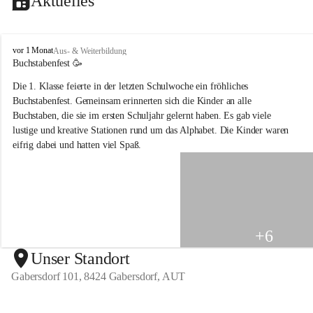
Aktuelles
V
vor 1 Monat
Aus- & Weiterbildung
o
Buchstabenfest 🥳 
l
Die 1. Klasse feierte in der letzten Schulwoche ein fröhliches 
k
s
Buchstabenfest. Gemeinsam erinnerten sich die Kinder an alle 
s
Buchstaben, die sie im ersten Schuljahr gelernt haben. Es gab viele 
c
lustige und kreative Stationen rund um das Alphabet. Die Kinder waren 
h
eifrig dabei und hatten viel Spaß.
u
l
e
G
a
b
e
+6
r
s
Unser Standort
d
Gabersdorf 101, 8424 Gabersdorf, AUT
o
r
f