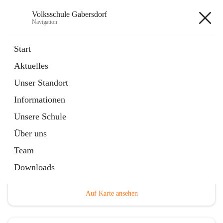
Volksschule Gabersdorf
Navigation
Volksschule Gabersdorf
Start
Aktuelles
öffnet
Termine
Unser Standort
in
Artikel
neuem
Informationen
Tab
Unsere Schule
Über uns
Team
Hauptadresse
Downloads
Gabersdorf 101, 8424 Gabersdorf, AUT
Auf Karte ansehen