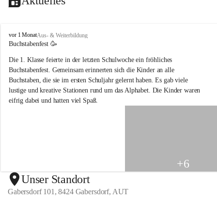
Aktuelles
V
vor 1 Monat
Aus- & Weiterbildung
o
Buchstabenfest 🥳 
l
Die 1. Klasse feierte in der letzten Schulwoche ein fröhliches 
k
s
Buchstabenfest. Gemeinsam erinnerten sich die Kinder an alle 
s
Buchstaben, die sie im ersten Schuljahr gelernt haben. Es gab viele 
c
lustige und kreative Stationen rund um das Alphabet. Die Kinder waren 
h
eifrig dabei und hatten viel Spaß.
u
l
e
G
a
b
e
+6
r
s
Unser Standort
d
Gabersdorf 101, 8424 Gabersdorf, AUT
o
r
f