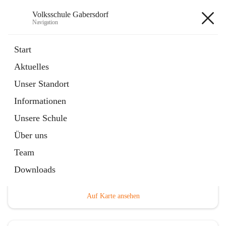
Volksschule Gabersdorf
Navigation
Volksschule Gabersdorf
Start
Aktuelles
öffnet
Termine
Unser Standort
in
Artikel
neuem
Informationen
Tab
Unsere Schule
Über uns
Team
Hauptadresse
Downloads
Gabersdorf 101, 8424 Gabersdorf, AUT
Auf Karte ansehen