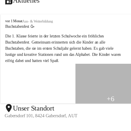
Aktuelles
V
vor 1 Monat
Aus- & Weiterbildung
o
Buchstabenfest 🥳 
l
Die 1. Klasse feierte in der letzten Schulwoche ein fröhliches 
k
s
Buchstabenfest. Gemeinsam erinnerten sich die Kinder an alle 
s
Buchstaben, die sie im ersten Schuljahr gelernt haben. Es gab viele 
c
lustige und kreative Stationen rund um das Alphabet. Die Kinder waren 
h
eifrig dabei und hatten viel Spaß.
u
l
e
G
a
b
e
+6
r
s
Unser Standort
d
Gabersdorf 101, 8424 Gabersdorf, AUT
o
r
f