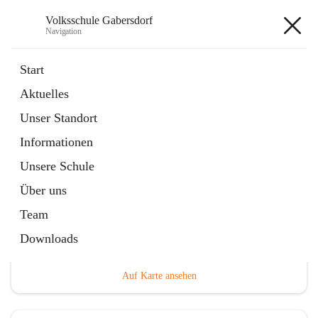
Volksschule Gabersdorf
Navigation
Volksschule Gabersdorf
Start
Aktuelles
öffnet
Termine
Unser Standort
in
Artikel
neuem
Informationen
Tab
Unsere Schule
Über uns
Team
Hauptadresse
Downloads
Gabersdorf 101, 8424 Gabersdorf, AUT
Auf Karte ansehen