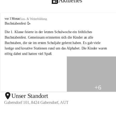
Aktuelles
V
vor 1 Monat
Aus- & Weiterbildung
o
Buchstabenfest 🥳 
l
Die 1. Klasse feierte in der letzten Schulwoche ein fröhliches 
k
s
Buchstabenfest. Gemeinsam erinnerten sich die Kinder an alle 
s
Buchstaben, die sie im ersten Schuljahr gelernt haben. Es gab viele 
c
lustige und kreative Stationen rund um das Alphabet. Die Kinder waren 
h
eifrig dabei und hatten viel Spaß.
u
l
e
G
a
b
e
+6
r
s
Unser Standort
d
Gabersdorf 101, 8424 Gabersdorf, AUT
o
r
f