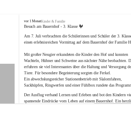
V
vor 1 Monat
Kinder & Familie
o
Besuch am Bauernhof - 3. Klasse 🐓
l
Am 7. Juli verbrachten die Schülerinnen und Schüler der 3. Klass
k
s
einen erlebnisreichen Vormittag auf dem Bauernhof der Familie Ho
s
c
Mit großer Neugier erkundeten die Kinder den Hof und konnten 
h
Wachteln, Hühner und Schweine aus nächster Nähe beobachten. D
u
erfuhren sie viel Interessantes über die Haltung und Versorgung de
l
Tiere. Für besondere Begeisterung sorgten die Ferkel.
e
G
Ein abwechslungsreicher Stationenbetrieb mit Slalomfahren, 
a
Sackhüpfen, Ringwerfen und einer Fühlbox rundete das Program
b
e
Der Ausflug verband Lernen und Erleben und bot den Kindern vie
r
spannende Eindrücke vom Leben auf einem Bauernhof. Ein herzli
s
Dankeschön an Familie Holler für die liebevolle Vorbereitung und
d
Gastfreundschaft!
o
r
f