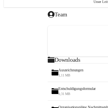
Unser Leit
„Das Geh
Team
liegt in 
(Ralph W
Wir si
Kind g
respek
Wir le
verant
Downloads
Atmosp
Durch
Auszeichnungen
Vertra
1,11 MB
gelung
nehmen
gemein
Entschuldigungsformular
0,31 MB
"Bildung 
sondern 
Organisationspläne Nachmittags