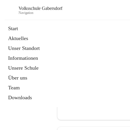
Volksschule Gabersdorf
Navigation
Start
Aktuelles
öffnet
Termine
Unser Standort
in
Artikel
neuem
Informationen
Tab
Unsere Schule
Über uns
Team
Downloads