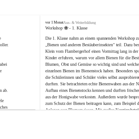
V
vor 1 Monat
Aus- & Weiterbildung
o
Workshop 🐝 - 1. Klasse
l
e 
Die 1. Klasse nahm an einem spannenden Workshop 
k
s
ller.
„Bienen und anderen Bestäuberinsekten“ teil. Dazu be
s
Klein vom Flambergerhof einen Vormittag lang in der
c
Kinder erfuhren, warum vor allem Bienen für die Bes
h
abei 
Blumen, Obst und Gemüse so wichtig sind und welche
u
r 
einzelnen Bienen im Bienenstock haben. Besonders spa
l
die Schülerinnen und Schüler vieles selbst ausprobier
e
G
durften. Sie betrachteten echte Bienenwaben aus der N
a
m ab.
Aufbau eines Bienenstocks kennen und durften frische
b
aus der Honigwabe verkosten. Außerdem wurde bespro
e
le 
zum Schutz der Bienen beitragen kann, zum Beispiel d
r
ches 
Anlegen von Blumenwiesen. Mit großer Neugier beteili
s
 die 
Kinder neugierig an allen Stationen und stellten viele 
d
o
Workshop war abwechslungsreich, lehrreich und macht
r
Spaß.
f