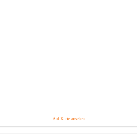
Volksschule Gabersdorf
Hauptadresse
Gabersdorf 101, 8424 Gabersdorf, AUT
Auf Karte ansehen