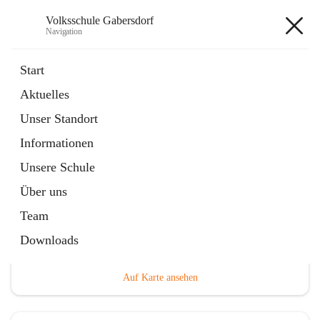
Volksschule Gabersdorf
Navigation
Volksschule Gabersdorf
Start
Aktuelles
öffnet
Termine
Unser Standort
in
Artikel
neuem
Informationen
Tab
Unsere Schule
Über uns
Team
Hauptadresse
Downloads
Gabersdorf 101, 8424 Gabersdorf, AUT
Auf Karte ansehen