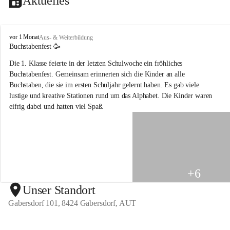
Aktuelles
V
vor 1 Monat
Aus- & Weiterbildung
o
Buchstabenfest 🥳 
l
Die 1. Klasse feierte in der letzten Schulwoche ein fröhliches 
k
s
Buchstabenfest. Gemeinsam erinnerten sich die Kinder an alle 
s
Buchstaben, die sie im ersten Schuljahr gelernt haben. Es gab viele 
c
lustige und kreative Stationen rund um das Alphabet. Die Kinder waren 
h
eifrig dabei und hatten viel Spaß.
u
l
e
G
a
b
e
+6
r
s
Unser Standort
d
Gabersdorf 101, 8424 Gabersdorf, AUT
o
r
f