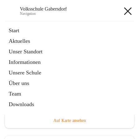
Volksschule Gabersdorf
Navigation
Volksschule Gabersdorf
Start
Aktuelles
öffnet
Termine
Unser Standort
in
Artikel
neuem
Informationen
Tab
Unsere Schule
Über uns
Team
Hauptadresse
Downloads
Gabersdorf 101, 8424 Gabersdorf, AUT
Auf Karte ansehen