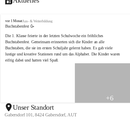
Aktuelles
V
vor 1 Monat
Aus- & Weiterbildung
o
Buchstabenfest 🥳 
l
Die 1. Klasse feierte in der letzten Schulwoche ein fröhliches 
k
s
Buchstabenfest. Gemeinsam erinnerten sich die Kinder an alle 
s
Buchstaben, die sie im ersten Schuljahr gelernt haben. Es gab viele 
c
lustige und kreative Stationen rund um das Alphabet. Die Kinder waren 
h
eifrig dabei und hatten viel Spaß.
u
l
e
G
a
b
e
+6
r
s
Unser Standort
d
Gabersdorf 101, 8424 Gabersdorf, AUT
o
r
f