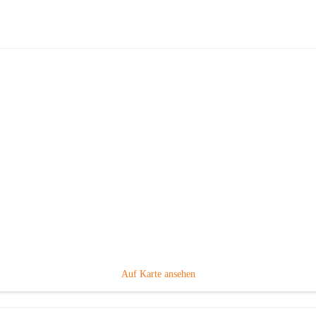
Volksschule Gabersdorf
Hauptadresse
Gabersdorf 101, 8424 Gabersdorf, AUT
Auf Karte ansehen