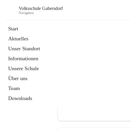
Volksschule Gabersdorf
Navigation
Start
Aktuelles
öffnet
Termine
Unser Standort
in
Artikel
neuem
Informationen
Tab
Unsere Schule
Über uns
Team
Downloads