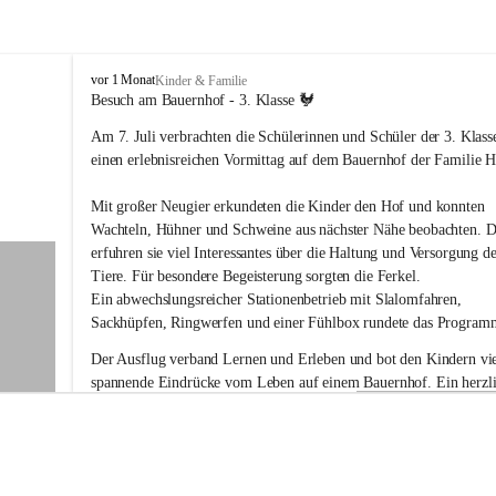
V
vor 1 Monat
Kinder & Familie
o
Besuch am Bauernhof - 3. Klasse 🐓
l
Am 7. Juli verbrachten die Schülerinnen und Schüler der 3. Klass
k
s
einen erlebnisreichen Vormittag auf dem Bauernhof der Familie Ho
s
c
Mit großer Neugier erkundeten die Kinder den Hof und konnten 
h
Wachteln, Hühner und Schweine aus nächster Nähe beobachten. D
u
erfuhren sie viel Interessantes über die Haltung und Versorgung de
l
Tiere. Für besondere Begeisterung sorgten die Ferkel.
e
G
Ein abwechslungsreicher Stationenbetrieb mit Slalomfahren, 
a
Sackhüpfen, Ringwerfen und einer Fühlbox rundete das Program
b
e
Der Ausflug verband Lernen und Erleben und bot den Kindern vie
r
spannende Eindrücke vom Leben auf einem Bauernhof. Ein herzli
s
Dankeschön an Familie Holler für die liebevolle Vorbereitung und
d
Gastfreundschaft!
o
r
f