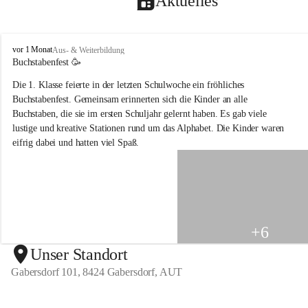
Aktuelles
V
vor 1 Monat
Aus- & Weiterbildung
o
Buchstabenfest 🥳 
l
Die 1. Klasse feierte in der letzten Schulwoche ein fröhliches 
k
s
Buchstabenfest. Gemeinsam erinnerten sich die Kinder an alle 
s
Buchstaben, die sie im ersten Schuljahr gelernt haben. Es gab viele 
c
lustige und kreative Stationen rund um das Alphabet. Die Kinder waren 
h
eifrig dabei und hatten viel Spaß.
u
l
e
G
a
b
e
+6
r
s
Unser Standort
d
Gabersdorf 101, 8424 Gabersdorf, AUT
o
r
f