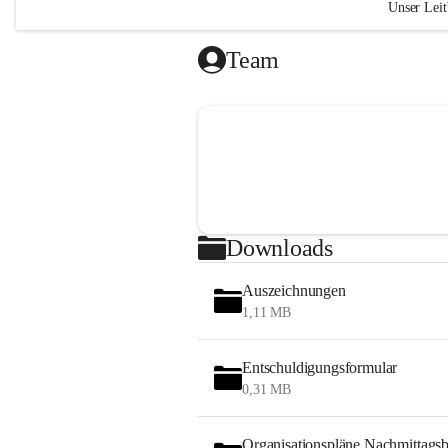
Unser Leit
„Das Geh
Team
liegt in 
(Ralph W
Wir si
Kind g
respek
Wir le
verant
Downloads
Atmosp
Durch
Auszeichnungen
Vertra
1,11 MB
gelung
nehmen
gemein
Entschuldigungsformular
0,31 MB
"Bildung 
sondern 
Organisationspläne Nachmittags