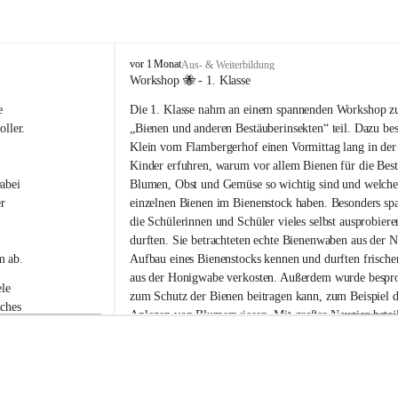
V
vor 1 Monat
Aus- & Weiterbildung
o
Workshop 🐝 - 1. Klasse
l
e 
Die 1. Klasse nahm an einem spannenden Workshop 
k
s
ller.
„Bienen und anderen Bestäuberinsekten“ teil. Dazu be
s
Klein vom Flambergerhof einen Vormittag lang in der
c
Kinder erfuhren, warum vor allem Bienen für die Bes
h
abei 
Blumen, Obst und Gemüse so wichtig sind und welche
u
r 
einzelnen Bienen im Bienenstock haben. Besonders spa
l
die Schülerinnen und Schüler vieles selbst ausprobier
e
G
durften. Sie betrachteten echte Bienenwaben aus der N
a
m ab.
Aufbau eines Bienenstocks kennen und durften frische
b
aus der Honigwabe verkosten. Außerdem wurde bespro
e
le 
zum Schutz der Bienen beitragen kann, zum Beispiel d
r
ches 
Anlegen von Blumenwiesen. Mit großer Neugier beteili
s
 die 
Kinder neugierig an allen Stationen und stellten viele 
d
o
Workshop war abwechslungsreich, lehrreich und macht
r
Spaß.
f