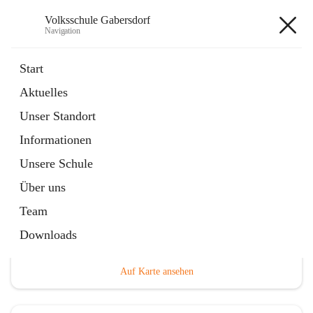
Volksschule Gabersdorf
Navigation
Volksschule Gabersdorf
Start
Aktuelles
öffnet
Termine
Unser Standort
in
Artikel
neuem
Informationen
Tab
Unsere Schule
Über uns
Team
Hauptadresse
Downloads
Gabersdorf 101, 8424 Gabersdorf, AUT
Auf Karte ansehen