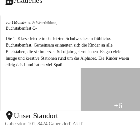
Aktuelles
V
vor 1 Monat
Aus- & Weiterbildung
o
Buchstabenfest 🥳 
l
Die 1. Klasse feierte in der letzten Schulwoche ein fröhliches 
k
s
Buchstabenfest. Gemeinsam erinnerten sich die Kinder an alle 
s
Buchstaben, die sie im ersten Schuljahr gelernt haben. Es gab viele 
c
lustige und kreative Stationen rund um das Alphabet. Die Kinder waren 
h
eifrig dabei und hatten viel Spaß.
u
l
e
G
a
b
e
+6
r
s
Unser Standort
d
Gabersdorf 101, 8424 Gabersdorf, AUT
o
r
f