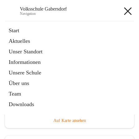
Volksschule Gabersdorf
Navigation
Volksschule Gabersdorf
Start
Aktuelles
öffnet
Termine
Unser Standort
in
Artikel
neuem
Informationen
Tab
Unsere Schule
Über uns
Team
Hauptadresse
Downloads
Gabersdorf 101, 8424 Gabersdorf, AUT
Auf Karte ansehen