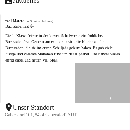
Aktuelles
V
vor 1 Monat
Aus- & Weiterbildung
o
Buchstabenfest 🥳 
l
Die 1. Klasse feierte in der letzten Schulwoche ein fröhliches 
k
s
Buchstabenfest. Gemeinsam erinnerten sich die Kinder an alle 
s
Buchstaben, die sie im ersten Schuljahr gelernt haben. Es gab viele 
c
lustige und kreative Stationen rund um das Alphabet. Die Kinder waren 
h
eifrig dabei und hatten viel Spaß.
u
l
e
G
a
b
e
+6
r
s
Unser Standort
d
Gabersdorf 101, 8424 Gabersdorf, AUT
o
r
f