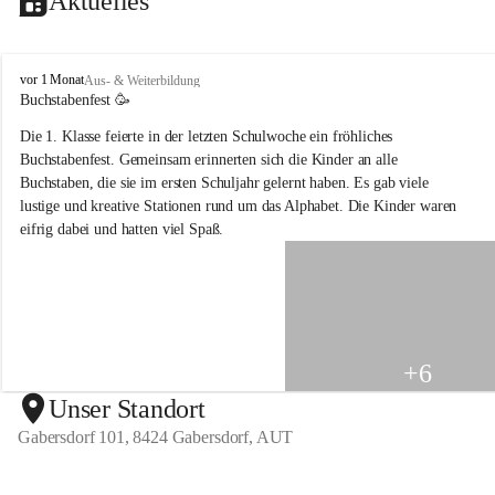
Aktuelles
V
vor 1 Monat
Aus- & Weiterbildung
o
Buchstabenfest 🥳 
l
Die 1. Klasse feierte in der letzten Schulwoche ein fröhliches 
k
s
Buchstabenfest. Gemeinsam erinnerten sich die Kinder an alle 
s
Buchstaben, die sie im ersten Schuljahr gelernt haben. Es gab viele 
c
lustige und kreative Stationen rund um das Alphabet. Die Kinder waren 
h
eifrig dabei und hatten viel Spaß.
u
l
e
G
a
b
e
+6
r
s
Unser Standort
d
Gabersdorf 101, 8424 Gabersdorf, AUT
o
r
f