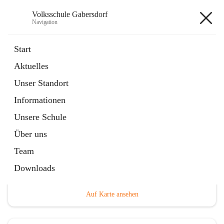
Volksschule Gabersdorf
Navigation
Volksschule Gabersdorf
Start
Aktuelles
öffnet
Termine
Unser Standort
in
Artikel
neuem
Informationen
Tab
Unsere Schule
Über uns
Team
Hauptadresse
Downloads
Gabersdorf 101, 8424 Gabersdorf, AUT
Auf Karte ansehen