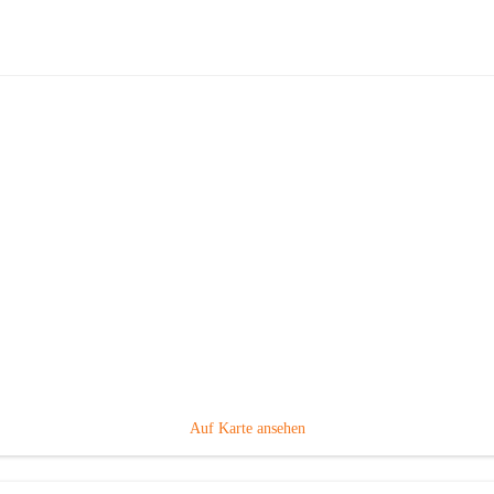
Volksschule Gabersdorf
Hauptadresse
Gabersdorf 101, 8424 Gabersdorf, AUT
Auf Karte ansehen