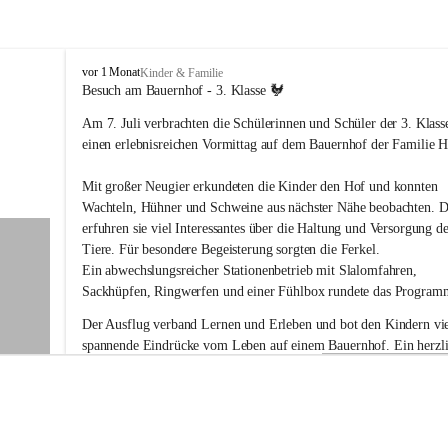
V
vor 1 Monat
Kinder & Familie
o
Besuch am Bauernhof - 3. Klasse 🐓
l
Am 7. Juli verbrachten die Schülerinnen und Schüler der 3. Klass
k
s
einen erlebnisreichen Vormittag auf dem Bauernhof der Familie Ho
s
c
Mit großer Neugier erkundeten die Kinder den Hof und konnten 
h
Wachteln, Hühner und Schweine aus nächster Nähe beobachten. D
u
erfuhren sie viel Interessantes über die Haltung und Versorgung de
l
Tiere. Für besondere Begeisterung sorgten die Ferkel.
e
G
Ein abwechslungsreicher Stationenbetrieb mit Slalomfahren, 
a
Sackhüpfen, Ringwerfen und einer Fühlbox rundete das Program
b
e
Der Ausflug verband Lernen und Erleben und bot den Kindern vie
r
spannende Eindrücke vom Leben auf einem Bauernhof. Ein herzli
s
Dankeschön an Familie Holler für die liebevolle Vorbereitung und
d
Gastfreundschaft!
o
r
f