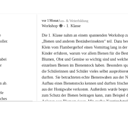
V
vor 1 Monat
Aus- & Weiterbildung
o
Workshop 🐝 - 1. Klasse
l
e 
Die 1. Klasse nahm an einem spannenden Workshop 
k
s
ller.
„Bienen und anderen Bestäuberinsekten“ teil. Dazu be
s
Klein vom Flambergerhof einen Vormittag lang in der
c
Kinder erfuhren, warum vor allem Bienen für die Bes
h
abei 
Blumen, Obst und Gemüse so wichtig sind und welche
u
r 
einzelnen Bienen im Bienenstock haben. Besonders spa
l
die Schülerinnen und Schüler vieles selbst ausprobier
e
G
durften. Sie betrachteten echte Bienenwaben aus der N
a
m ab.
Aufbau eines Bienenstocks kennen und durften frische
b
aus der Honigwabe verkosten. Außerdem wurde bespro
e
le 
zum Schutz der Bienen beitragen kann, zum Beispiel d
r
ches 
Anlegen von Blumenwiesen. Mit großer Neugier beteili
s
 die 
Kinder neugierig an allen Stationen und stellten viele 
d
o
Workshop war abwechslungsreich, lehrreich und macht
r
Spaß.
f