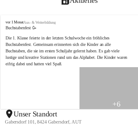
Aktuelles
V
vor 1 Monat
Aus- & Weiterbildung
o
Buchstabenfest 🥳 
l
Die 1. Klasse feierte in der letzten Schulwoche ein fröhliches 
k
s
Buchstabenfest. Gemeinsam erinnerten sich die Kinder an alle 
s
Buchstaben, die sie im ersten Schuljahr gelernt haben. Es gab viele 
c
lustige und kreative Stationen rund um das Alphabet. Die Kinder waren 
h
eifrig dabei und hatten viel Spaß.
u
l
e
G
a
b
e
+6
r
s
Unser Standort
d
Gabersdorf 101, 8424 Gabersdorf, AUT
o
r
f