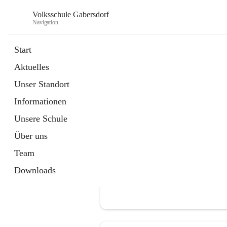
Volksschule Gabersdorf
Navigation
Start
Aktuelles
öffnet
Termine
Unser Standort
in
Artikel
neuem
Informationen
Tab
Unsere Schule
Über uns
Team
Downloads