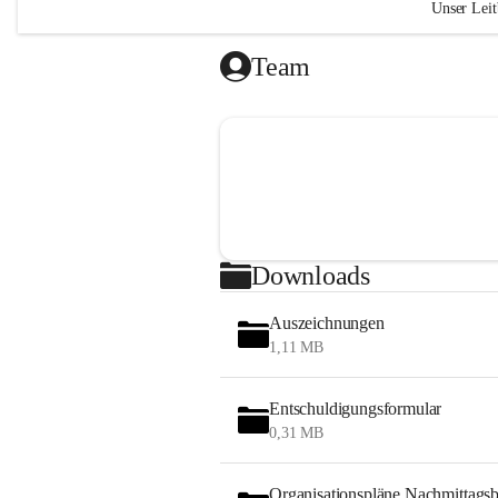
Unser Leit
„Das Geh
Team
liegt in 
(Ralph W
Wir si
Kind g
respek
Wir le
verant
Downloads
Atmosp
Durch
Auszeichnungen
Vertra
1,11 MB
gelung
nehmen
gemein
Entschuldigungsformular
0,31 MB
"Bildung 
sondern 
Organisationspläne Nachmittags