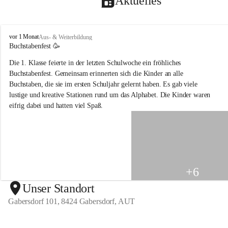
Aktuelles
V
vor 1 Monat
Aus- & Weiterbildung
o
Buchstabenfest 🥳 
l
Die 1. Klasse feierte in der letzten Schulwoche ein fröhliches 
k
s
Buchstabenfest. Gemeinsam erinnerten sich die Kinder an alle 
s
Buchstaben, die sie im ersten Schuljahr gelernt haben. Es gab viele 
c
lustige und kreative Stationen rund um das Alphabet. Die Kinder waren 
h
eifrig dabei und hatten viel Spaß.
u
l
e
G
a
b
e
+6
r
s
Unser Standort
d
Gabersdorf 101, 8424 Gabersdorf, AUT
o
r
f