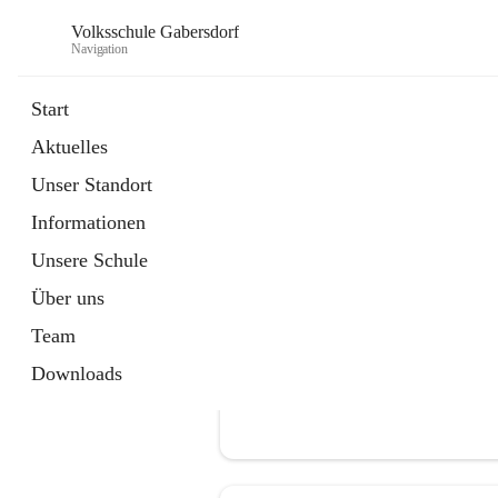
Volksschule Gabersdorf
Navigation
Start
Aktuelles
öffnet
Termine
Unser Standort
in
Artikel
neuem
Informationen
Tab
Unsere Schule
Über uns
Team
Downloads