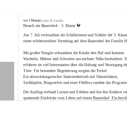
V
vor 1 Monat
Kinder & Familie
o
Besuch am Bauernhof - 3. Klasse 🐓
l
Am 7. Juli verbrachten die Schülerinnen und Schüler der 3. Klass
k
s
einen erlebnisreichen Vormittag auf dem Bauernhof der Familie Ho
s
c
Mit großer Neugier erkundeten die Kinder den Hof und konnten 
h
Wachteln, Hühner und Schweine aus nächster Nähe beobachten. D
u
erfuhren sie viel Interessantes über die Haltung und Versorgung de
l
Tiere. Für besondere Begeisterung sorgten die Ferkel.
e
G
Ein abwechslungsreicher Stationenbetrieb mit Slalomfahren, 
a
Sackhüpfen, Ringwerfen und einer Fühlbox rundete das Program
b
e
Der Ausflug verband Lernen und Erleben und bot den Kindern vie
r
spannende Eindrücke vom Leben auf einem Bauernhof. Ein herzli
s
Dankeschön an Familie Holler für die liebevolle Vorbereitung und
d
Gastfreundschaft!
o
r
f