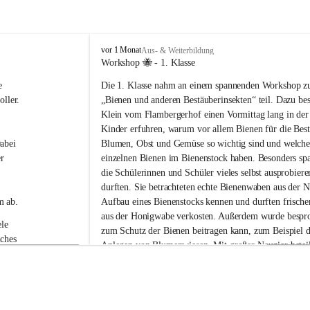
V
vor 1 Monat
Aus- & Weiterbildung
o
Workshop 🐝 - 1. Klasse
l
e 
Die 1. Klasse nahm an einem spannenden Workshop 
k
s
ller.
„Bienen und anderen Bestäuberinsekten“ teil. Dazu be
s
Klein vom Flambergerhof einen Vormittag lang in der
c
Kinder erfuhren, warum vor allem Bienen für die Bes
h
abei 
Blumen, Obst und Gemüse so wichtig sind und welche
u
r 
einzelnen Bienen im Bienenstock haben. Besonders spa
l
die Schülerinnen und Schüler vieles selbst ausprobier
e
G
durften. Sie betrachteten echte Bienenwaben aus der N
a
m ab.
Aufbau eines Bienenstocks kennen und durften frische
b
aus der Honigwabe verkosten. Außerdem wurde bespro
e
le 
zum Schutz der Bienen beitragen kann, zum Beispiel d
r
ches 
Anlegen von Blumenwiesen. Mit großer Neugier beteili
s
 die 
Kinder neugierig an allen Stationen und stellten viele 
d
o
Workshop war abwechslungsreich, lehrreich und macht
r
Spaß.
f