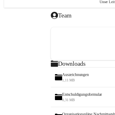
Unser Leit
„Das Geh
Team
liegt in 
(Ralph W
Wir si
Kind g
respek
Wir le
verant
Downloads
Atmosp
Durch
Auszeichnungen
Vertra
1,11 MB
gelung
nehmen
gemein
Entschuldigungsformular
0,31 MB
"Bildung 
sondern 
Organisationspläne Nachmittags