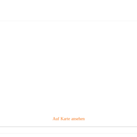
Volksschule Gabersdorf
Hauptadresse
Gabersdorf 101, 8424 Gabersdorf, AUT
Auf Karte ansehen