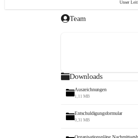
Unser Leit
„Das Geh
Team
liegt in 
(Ralph W
Wir si
Kind g
respek
Wir le
verant
Downloads
Atmosp
Durch
Auszeichnungen
Vertra
1,11 MB
gelung
nehmen
gemein
Entschuldigungsformular
0,31 MB
"Bildung 
sondern 
Organisationspläne Nachmittags