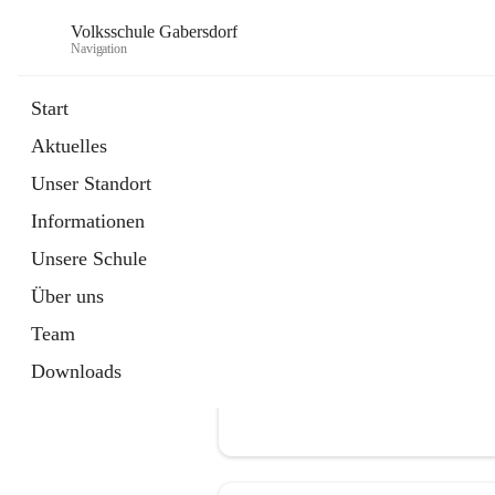
Volksschule Gabersdorf
Navigation
Start
Aktuelles
öffnet
Termine
Unser Standort
in
Artikel
neuem
Informationen
Tab
Unsere Schule
Über uns
Team
Downloads