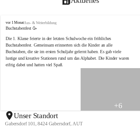
Aktuelles
V
vor 1 Monat
Aus- & Weiterbildung
o
Buchstabenfest 🥳 
l
Die 1. Klasse feierte in der letzten Schulwoche ein fröhliches 
k
s
Buchstabenfest. Gemeinsam erinnerten sich die Kinder an alle 
s
Buchstaben, die sie im ersten Schuljahr gelernt haben. Es gab viele 
c
lustige und kreative Stationen rund um das Alphabet. Die Kinder waren 
h
eifrig dabei und hatten viel Spaß.
u
l
e
G
a
b
e
+6
r
s
Unser Standort
d
Gabersdorf 101, 8424 Gabersdorf, AUT
o
r
f