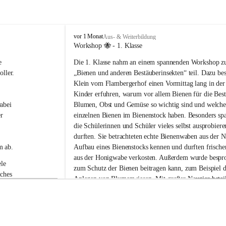
V
vor 1 Monat
Aus- & Weiterbildung
o
Workshop 🐝 - 1. Klasse
l
e 
Die 1. Klasse nahm an einem spannenden Workshop 
k
s
ller.
„Bienen und anderen Bestäuberinsekten“ teil. Dazu be
s
Klein vom Flambergerhof einen Vormittag lang in der
c
Kinder erfuhren, warum vor allem Bienen für die Bes
h
abei 
Blumen, Obst und Gemüse so wichtig sind und welche
u
r 
einzelnen Bienen im Bienenstock haben. Besonders spa
l
die Schülerinnen und Schüler vieles selbst ausprobier
e
G
durften. Sie betrachteten echte Bienenwaben aus der N
a
m ab.
Aufbau eines Bienenstocks kennen und durften frische
b
aus der Honigwabe verkosten. Außerdem wurde bespro
e
le 
zum Schutz der Bienen beitragen kann, zum Beispiel d
r
ches 
Anlegen von Blumenwiesen. Mit großer Neugier beteili
s
 die 
Kinder neugierig an allen Stationen und stellten viele 
d
o
Workshop war abwechslungsreich, lehrreich und macht
r
Spaß.
f