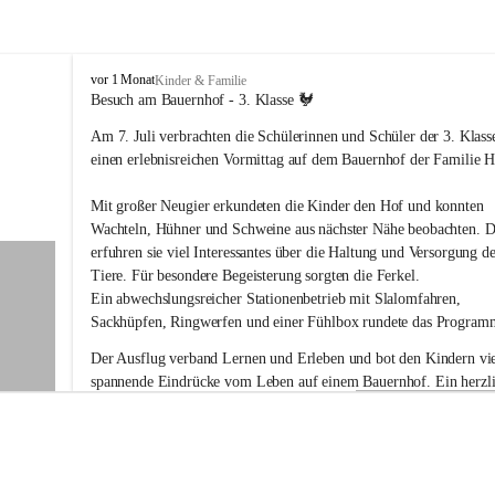
V
vor 1 Monat
Kinder & Familie
o
Besuch am Bauernhof - 3. Klasse 🐓
l
Am 7. Juli verbrachten die Schülerinnen und Schüler der 3. Klass
k
s
einen erlebnisreichen Vormittag auf dem Bauernhof der Familie Ho
s
c
Mit großer Neugier erkundeten die Kinder den Hof und konnten 
h
Wachteln, Hühner und Schweine aus nächster Nähe beobachten. D
u
erfuhren sie viel Interessantes über die Haltung und Versorgung de
l
Tiere. Für besondere Begeisterung sorgten die Ferkel.
e
G
Ein abwechslungsreicher Stationenbetrieb mit Slalomfahren, 
a
Sackhüpfen, Ringwerfen und einer Fühlbox rundete das Program
b
e
Der Ausflug verband Lernen und Erleben und bot den Kindern vie
r
spannende Eindrücke vom Leben auf einem Bauernhof. Ein herzli
s
Dankeschön an Familie Holler für die liebevolle Vorbereitung und
d
Gastfreundschaft!
o
r
f