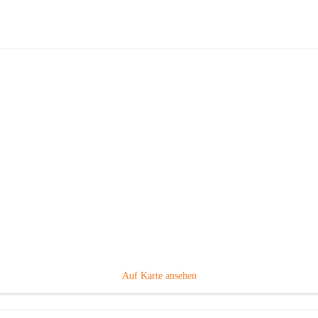
Volksschule Gabersdorf
Hauptadresse
Gabersdorf 101, 8424 Gabersdorf, AUT
Auf Karte ansehen