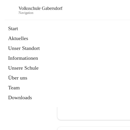
Volksschule Gabersdorf
Navigation
Start
Aktuelles
öffnet
Termine
Unser Standort
in
Artikel
neuem
Informationen
Tab
Unsere Schule
Über uns
Team
Downloads