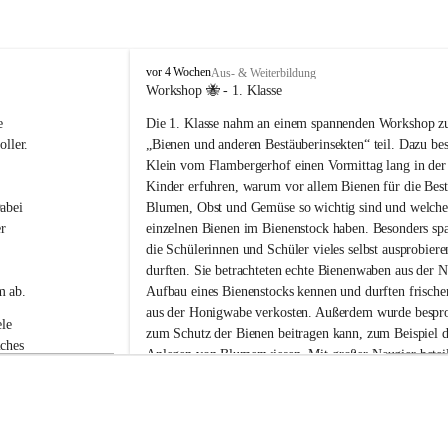
V
vor 4 Wochen
Aus- & Weiterbildung
o
Workshop 🐝 - 1. Klasse
l
e 
Die 1. Klasse nahm an einem spannenden Workshop 
k
s
ller.
„Bienen und anderen Bestäuberinsekten“ teil. Dazu be
s
Klein vom Flambergerhof einen Vormittag lang in der
c
Kinder erfuhren, warum vor allem Bienen für die Bes
h
abei 
Blumen, Obst und Gemüse so wichtig sind und welche
u
r 
einzelnen Bienen im Bienenstock haben. Besonders spa
l
die Schülerinnen und Schüler vieles selbst ausprobier
e
G
durften. Sie betrachteten echte Bienenwaben aus der N
a
m ab.
Aufbau eines Bienenstocks kennen und durften frische
b
aus der Honigwabe verkosten. Außerdem wurde bespro
e
le 
zum Schutz der Bienen beitragen kann, zum Beispiel d
r
ches 
Anlegen von Blumenwiesen. Mit großer Neugier beteili
s
 die 
Kinder neugierig an allen Stationen und stellten viele 
d
o
Workshop war abwechslungsreich, lehrreich und macht
r
Spaß.
f