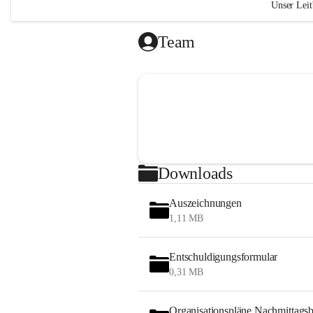
Unser Leit
„Das Geh
Team
liegt in 
(Ralph W
Wir si
Kind g
respek
Wir le
verant
Downloads
Atmosp
Durch
Auszeichnungen
Vertra
1,11 MB
gelung
nehmen
gemein
Entschuldigungsformular
0,31 MB
"Bildung 
sondern 
Organisationspläne Nachmittags