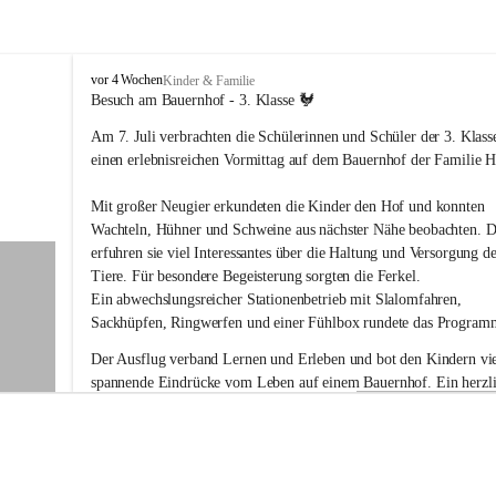
V
vor 4 Wochen
Kinder & Familie
o
Besuch am Bauernhof - 3. Klasse 🐓
l
Am 7. Juli verbrachten die Schülerinnen und Schüler der 3. Klass
k
s
einen erlebnisreichen Vormittag auf dem Bauernhof der Familie Ho
s
c
Mit großer Neugier erkundeten die Kinder den Hof und konnten 
h
Wachteln, Hühner und Schweine aus nächster Nähe beobachten. D
u
erfuhren sie viel Interessantes über die Haltung und Versorgung de
l
Tiere. Für besondere Begeisterung sorgten die Ferkel.
e
G
Ein abwechslungsreicher Stationenbetrieb mit Slalomfahren, 
a
Sackhüpfen, Ringwerfen und einer Fühlbox rundete das Program
b
e
Der Ausflug verband Lernen und Erleben und bot den Kindern vie
r
spannende Eindrücke vom Leben auf einem Bauernhof. Ein herzli
s
Dankeschön an Familie Holler für die liebevolle Vorbereitung und
d
Gastfreundschaft!
o
r
f