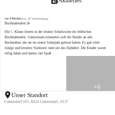
Aktuelles
V
vor 4 Wochen
Aus- & Weiterbildung
o
Buchstabenfest 🥳 
l
Die 1. Klasse feierte in der letzten Schulwoche ein fröhliches 
k
s
Buchstabenfest. Gemeinsam erinnerten sich die Kinder an alle 
s
Buchstaben, die sie im ersten Schuljahr gelernt haben. Es gab viele 
c
lustige und kreative Stationen rund um das Alphabet. Die Kinder waren 
h
eifrig dabei und hatten viel Spaß.
u
l
e
G
a
b
e
+6
r
s
Unser Standort
d
Gabersdorf 101, 8424 Gabersdorf, AUT
o
r
f