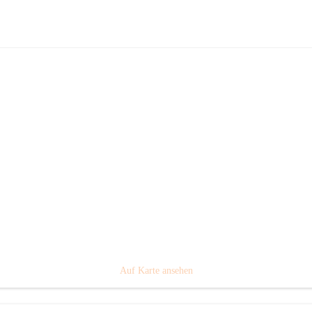
Volksschule Gabersdorf
Hauptadresse
Gabersdorf 101, 8424 Gabersdorf, AUT
Auf Karte ansehen