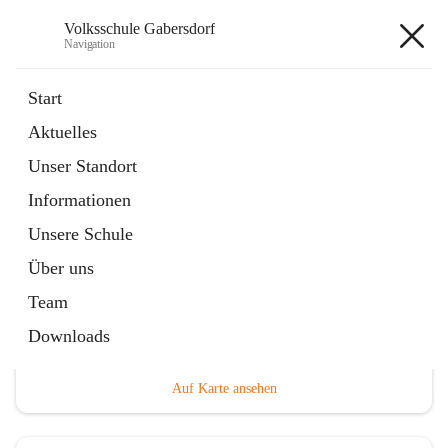
Volksschule Gabersdorf
Navigation
Volksschule Gabersdorf
Start
Aktuelles
öffnet
Termine
Unser Standort
in
Artikel
neuem
Informationen
Tab
Unsere Schule
Über uns
Team
Hauptadresse
Downloads
Gabersdorf 101, 8424 Gabersdorf, AUT
Auf Karte ansehen