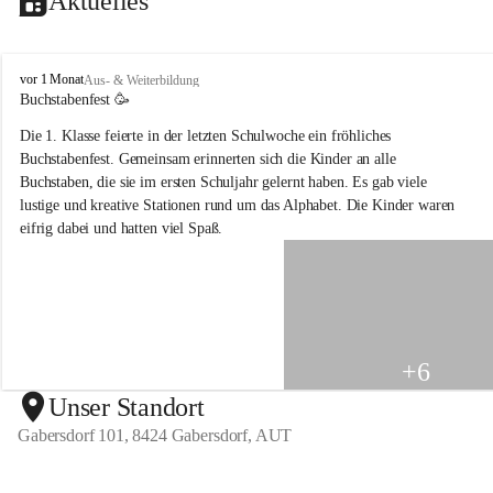
Aktuelles
V
vor 1 Monat
Aus- & Weiterbildung
o
Buchstabenfest 🥳 
l
Die 1. Klasse feierte in der letzten Schulwoche ein fröhliches 
k
s
Buchstabenfest. Gemeinsam erinnerten sich die Kinder an alle 
s
Buchstaben, die sie im ersten Schuljahr gelernt haben. Es gab viele 
c
lustige und kreative Stationen rund um das Alphabet. Die Kinder waren 
h
eifrig dabei und hatten viel Spaß.
u
l
e
G
a
b
e
+6
r
s
Unser Standort
d
Gabersdorf 101, 8424 Gabersdorf, AUT
o
r
f