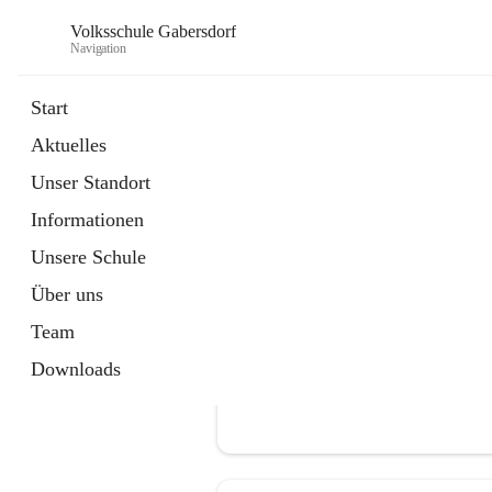
Volksschule Gabersdorf
Navigation
Start
Aktuelles
öffnet
Termine
Unser Standort
in
Artikel
neuem
Informationen
Tab
Unsere Schule
Über uns
Team
Downloads