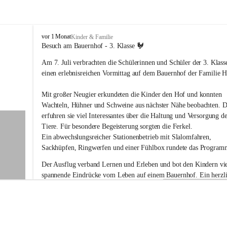
V
vor 1 Monat
Kinder & Familie
o
Besuch am Bauernhof - 3. Klasse 🐓
l
Am 7. Juli verbrachten die Schülerinnen und Schüler der 3. Klass
k
s
einen erlebnisreichen Vormittag auf dem Bauernhof der Familie Ho
s
c
Mit großer Neugier erkundeten die Kinder den Hof und konnten 
h
Wachteln, Hühner und Schweine aus nächster Nähe beobachten. D
u
erfuhren sie viel Interessantes über die Haltung und Versorgung de
l
Tiere. Für besondere Begeisterung sorgten die Ferkel.
e
G
Ein abwechslungsreicher Stationenbetrieb mit Slalomfahren, 
a
Sackhüpfen, Ringwerfen und einer Fühlbox rundete das Program
b
e
Der Ausflug verband Lernen und Erleben und bot den Kindern vie
r
spannende Eindrücke vom Leben auf einem Bauernhof. Ein herzli
s
Dankeschön an Familie Holler für die liebevolle Vorbereitung und
d
Gastfreundschaft!
o
r
f