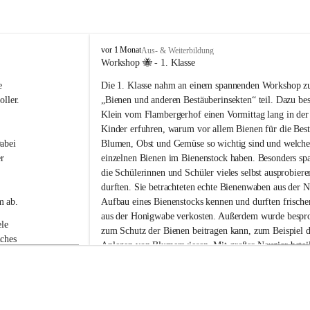
V
vor 1 Monat
Aus- & Weiterbildung
o
Workshop 🐝 - 1. Klasse
l
e 
Die 1. Klasse nahm an einem spannenden Workshop 
k
s
ller.
„Bienen und anderen Bestäuberinsekten“ teil. Dazu be
s
Klein vom Flambergerhof einen Vormittag lang in der
c
Kinder erfuhren, warum vor allem Bienen für die Bes
h
abei 
Blumen, Obst und Gemüse so wichtig sind und welche
u
r 
einzelnen Bienen im Bienenstock haben. Besonders spa
l
die Schülerinnen und Schüler vieles selbst ausprobier
e
G
durften. Sie betrachteten echte Bienenwaben aus der N
a
m ab.
Aufbau eines Bienenstocks kennen und durften frische
b
aus der Honigwabe verkosten. Außerdem wurde bespro
e
le 
zum Schutz der Bienen beitragen kann, zum Beispiel d
r
ches 
Anlegen von Blumenwiesen. Mit großer Neugier beteili
s
 die 
Kinder neugierig an allen Stationen und stellten viele 
d
o
Workshop war abwechslungsreich, lehrreich und macht
r
Spaß.
f