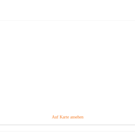
Volksschule Gabersdorf
Hauptadresse
Gabersdorf 101, 8424 Gabersdorf, AUT
Auf Karte ansehen