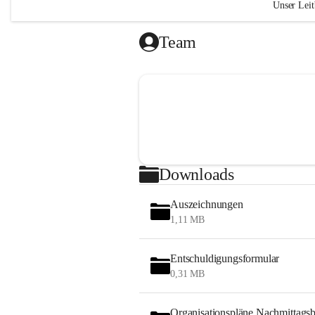
Unser Leit
„Das Geh
Team
liegt in 
(Ralph W
Wir si
Kind g
respek
Wir le
verant
Downloads
Atmosp
Durch
Auszeichnungen
Vertra
1,11 MB
gelung
nehmen
gemein
Entschuldigungsformular
0,31 MB
"Bildung 
sondern 
Organisationspläne Nachmittags