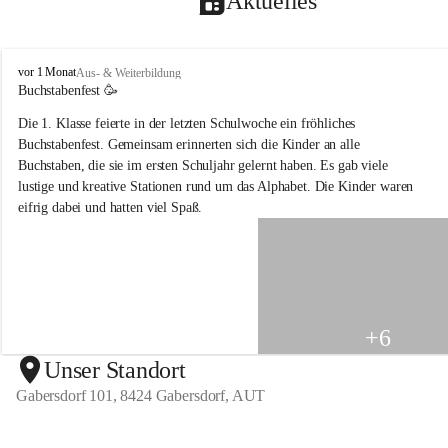
Aktuelles
V
vor 1 Monat
Aus- & Weiterbildung
o
Buchstabenfest 🥳 
l
Die 1. Klasse feierte in der letzten Schulwoche ein fröhliches 
k
s
Buchstabenfest. Gemeinsam erinnerten sich die Kinder an alle 
s
Buchstaben, die sie im ersten Schuljahr gelernt haben. Es gab viele 
c
lustige und kreative Stationen rund um das Alphabet. Die Kinder waren 
h
eifrig dabei und hatten viel Spaß.
u
l
e
G
a
b
e
+6
r
s
Unser Standort
d
Gabersdorf 101, 8424 Gabersdorf, AUT
o
r
f