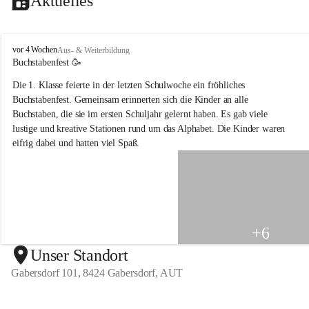
Aktuelles
V
vor 4 Wochen
Aus- & Weiterbildung
o
Buchstabenfest 🥳 
l
Die 1. Klasse feierte in der letzten Schulwoche ein fröhliches 
k
s
Buchstabenfest. Gemeinsam erinnerten sich die Kinder an alle 
s
Buchstaben, die sie im ersten Schuljahr gelernt haben. Es gab viele 
c
lustige und kreative Stationen rund um das Alphabet. Die Kinder waren 
h
eifrig dabei und hatten viel Spaß.
u
l
e
G
a
b
e
+6
r
s
Unser Standort
d
Gabersdorf 101, 8424 Gabersdorf, AUT
o
r
f