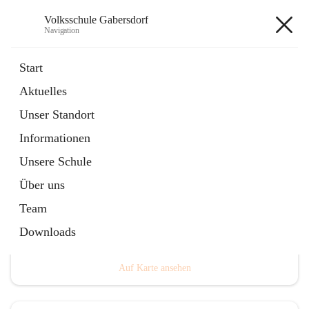
Volksschule Gabersdorf
Navigation
Volksschule Gabersdorf
Start
Aktuelles
öffnet
Termine
Unser Standort
in
Artikel
neuem
Informationen
Tab
Unsere Schule
Über uns
Team
Hauptadresse
Downloads
Gabersdorf 101, 8424 Gabersdorf, AUT
Auf Karte ansehen